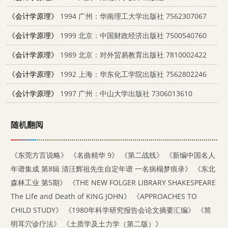
《会计学原理》
1994 广州：华南理工大学出版社 7562307067
《会计学原理》
1999 北京：中国财政经济出版社 7500540760
《会计学原理》
1989 北京：对外贸易教育出版社 7810002422
《会计学原理》
1992 上海：华东化工学院出版社 7562802246
《会计学原理》
1997 广州：中山大学出版社 7306013610
随机翻阅
《东莞方言说略》
《名曲精华 9》
《第二战线》
《新编中国名人
年谱集成 第8辑 清汪辉祖先生自定年谱 一名病榻梦痕录》
《东北
森林工业 第5期》
《THE NEW FOLGER LIBRARY SHAKESPEARE
The Life and Death of KING JOHN》
《APPROACHES TO
CHILD STUDY》
《1980年科学研究报告会论文摘要汇编》
《简
明耳穴诊疗法》
《土质学及土力学（第二版）》