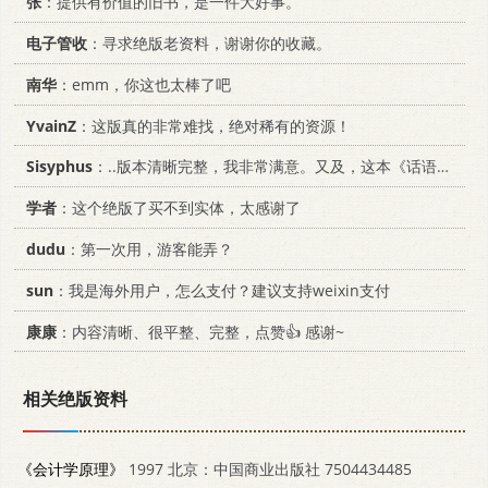
张
：提供有价值的旧书，是一件大好事。
电子管收
：寻求绝版老资料，谢谢你的收藏。
南华
：emm，你这也太棒了吧
YvainZ
：这版真的非常难找，绝对稀有的资源！
Sisyphus
：..版本清晰完整，我非常满意。又及，这本《话语的真相》...
学者
：这个绝版了买不到实体，太感谢了
dudu
：第一次用，游客能弄？
sun
：我是海外用户，怎么支付？建议支持weixin支付
康康
：内容清晰、很平整、完整，点赞👍 感谢~
相关绝版资料
《会计学原理》
1997 北京：中国商业出版社 7504434485