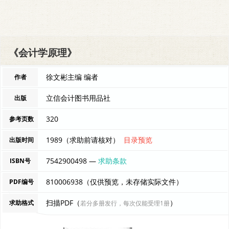
《会计学原理》
徐文彬主编 编者
作者
立信会计图书用品社
出版
320
参考页数
1989（求助前请核对）
目录预览
出版时间
7542900498 —
求助条款
ISBN号
810006938（仅供预览，未存储实际文件）
PDF编号
扫描PDF（
）
求助格式
若分多册发行，每次仅能受理1册