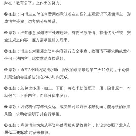
Jia在「教育公平」上作出的努力。
➋️️ 条款：向博主支付任何费用都意味着在访客的主观意识下雇佣博主，形
成博主受雇于访客的劳务关系。
➌ 条款：严禁恶意雇佣博主处理违法、有伤民族感情、有违优良传统、安
全法规之内容，雇方需承担相关后果。
➍ 条款：博主会对受雇之资料内容进行安全审查，故而请不要求助或发布
任何不法内容，此类求助直接退款。
➎ 条款：通常2小时内完成求助，深夜的求助最迟第二天12点前，个别特
别疑难的会提前告知在24小时内完成。
➏ 条款：若包含多册（如上、下册）每次求助仅受理一册，除非原本一本
就包含上下册内容，而非分多本发行。
➐ 条款：因资料保存年代久远、或受当时印刷技术限制而可能导致的质量
风险，求助者需明了并自行承担。
➑ 条款：雇佣博主为您从事资料处理服务是收费的，其设定参照了北京市
最低工资标准
时薪来推算。