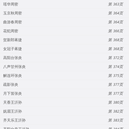
瑶华周密
363
玉京秋周密
364
曲游春周密
364
花犯周密
366
贺新郎蒋捷
368
女冠子蒋捷
368
高阳台张炎
372
八声甘州张炎
374
解连环张炎
375
疏影张炎
377
月下笛张炎
377
天香王沂孙
380
妩眉王沂孙
382
齐天乐王沂孙
383
高阳台音王沂孙
384