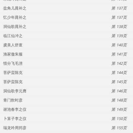
盐角儿晁补之
137
忆少年晁补之
137
洞仙歌晁补之
138
临江仙冲之
139
虞美人舒亶
140
渔家傲朱服
141
惜分飞毛滂
142
菩萨蛮陈克
144
菩萨蛮陈克
145
洞仙歌李元膺
146
青门飮时彦
148
谢池春李之仪
149
卜算子李之仪
150
瑞龙吟周邦彦
155