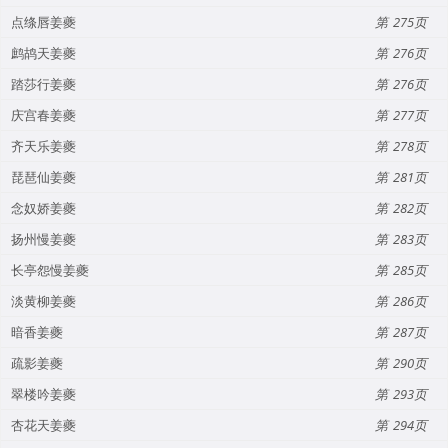
点绦唇姜夔
275
鹧鸪天姜夔
276
踏莎行姜夔
276
庆宫春姜夔
277
齐天乐姜夔
278
琵琶仙姜夔
281
念奴娇姜夔
282
扬州慢姜夔
283
长亭怨慢姜夔
285
淡黄柳姜夔
286
暗香姜夔
287
疏影姜夔
290
翠楼吟姜夔
293
杏花天姜夔
294