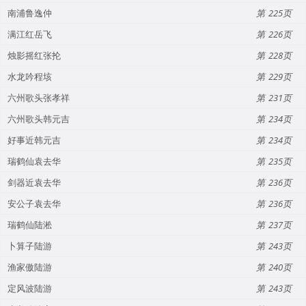
南浦鲁逸仲
225
满江红岳飞
226
烛影摇红张抡
228
水龙吟程垓
229
六州歌头张孝祥
231
六州歌头韩元吉
234
好事近韩元吉
234
瑞鹤仙袁去华
235
剑器近袁去华
236
安公子袁去华
236
瑞鹤仙陆淞
237
卜算子陆游
243
渔家傲陆游
240
定风波陆游
243