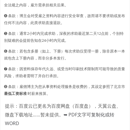
全法规之内容，雇方需承担相关后果。
➍ 条款：博主会对受雇之资料内容进行安全审查，故而请不要求助或发布
任何不法内容，此类求助直接退款。
➎ 条款：通常2小时内完成求助，深夜的求助最迟第二天12点前，个别特
别疑难的会提前告知在24小时内完成。
➏ 条款：若包含多册（如上、下册）每次求助仅受理一册，除非原本一本
就包含上下册内容，而非分多本发行。
➐ 条款：因资料保存年代久远、或受当时印刷技术限制而可能导致的质量
风险，求助者需明了并自行承担。
➑ 条款：雇佣博主为您从事资料处理服务是收费的，其设定参照了北京市
最低工资标准
时薪来推算。
提示：百度云已更名为百度网盘（百度盘），天翼云盘、
微盘下载地址……暂未提供。
➥ PDF文字可复制化或转
WORD