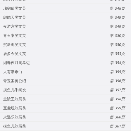
瑞鹤仙吴文英
348
鹧鸪天吴文英
349
夜游宫吴文英
349
青玉案吴文英
350
贺新郎吴文英
350
唐多令吴文英
353
湘春夜月黄孝迈
354
大有潘希白
355
青玉案黄公绍
356
摸鱼儿朱嗣发
357
兰陵王刘辰翁
358
宝鼎现刘辰翁
359
永遇乐刘辰翁
360
摸鱼儿刘辰翁
361