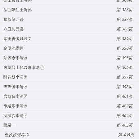
法曲献仙王沂孙
386
疏影彭元逊
387
六丑彭元逊
388
紫萸香慢姚云文
389
金明池僧挥
390
如梦令李清照
395
凤凰台上忆吹箫李清照
396
醉花阴李清照
397
声声慢李清照
398
念奴娇李清照
401
承遇乐李清照
402
浣溪沙李清照
404
附录一
405
念奴娇张孝祥
405