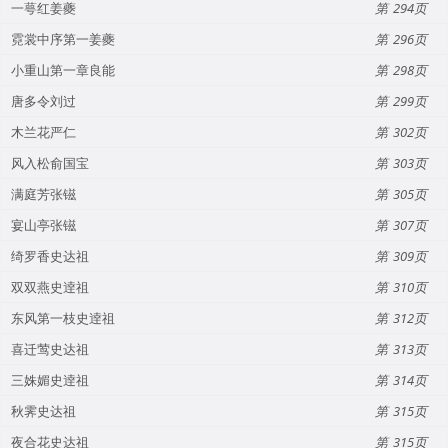
一萼红姜夔
294
霓裳中序第一姜夔
296
小重山第一章良能
298
唐多令刘过
299
木兰花严仁
302
风入松俞国宝
303
满庭芳张镃
305
宴山亭张镃
307
绮罗香史达祖
309
双双燕史逹祖
310
东风第一枝史逹祖
312
喜迁莺史达祖
313
三姝媚史逹祖
314
秋霁史达祖
315
夜合花史达祖
315