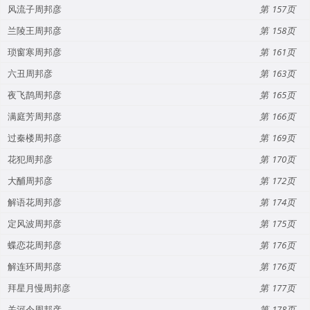
风流子周邦彦
157
兰陵王周邦彦
158
琐窗寒周邦彦
161
六丑周邦彦
163
夜飞鹊周邦彦
165
满庭芳周邦彦
166
过秦楼周邦彦
169
花犯周邦彦
170
大酺周邦彦
172
解语花周邦彦
174
定风波周邦彦
175
蝶恋花周邦彦
176
解连环周邦彦
176
拜星月慢周邦彦
177
关河令周邦彦
178