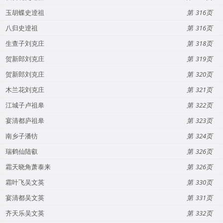
玉胡蝶史逹祖
316
八归史逹祖
316
生查子刘克庄
318
贺新郎刘克庄
319
贺新郎刘克庄
320
木兰花刘克庄
321
江城子卢祖皋
322
宴清都庐祖皋
323
南乡子潘牥
324
瑞鹤仙陆叡
326
霜天晓角萧泰来
326
霜叶飞吴文英
330
宴清都吴文英
331
齐天乐吴文英
332