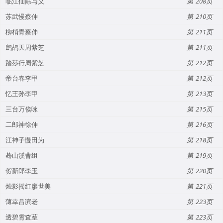
临江仙陈与义
208
苏武慢蔡伸
210
柳梢青蔡伸
211
鹧鸪天周紫芝
211
踏莎行周紫芝
212
帝台春李甲
212
忆王孙李甲
213
三台万俟咏
215
二郎神徐伸
216
江神子慢田为
218
蓦山溪曹组
219
贺新郎李玉
220
烛影摇红廖世美
221
薄幸吕滨老
223
透碧霄査荎
223