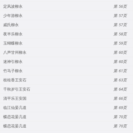
定风波柳永
56
少年游柳永
57
戚氏柳永
57
夜半乐柳永
58
玉蝴蝶柳永
59
八声甘州柳永
60
迷神引柳永
60
竹马子柳永
61
枝桂香王安石
63
千秋岁引王安石
64
清平乐王安国
66
临江仙晏几道
69
蝶恋花晏几道
70
蝶恋花晏几道
70