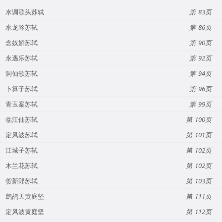
水调歌头苏轼
83
水龙吟苏轼
86
念奴娇苏轼
90
永遇乐苏轼
92
洞仙歌苏轼
94
卜算子苏轼
96
青玉案苏轼
99
临江仙苏轼
100
定风波苏轼
101
江城子苏轼
102
木兰花苏轼
102
贺新郎苏轼
103
鹧鸪天黄庭坚
111
定风波黄庭坚
112