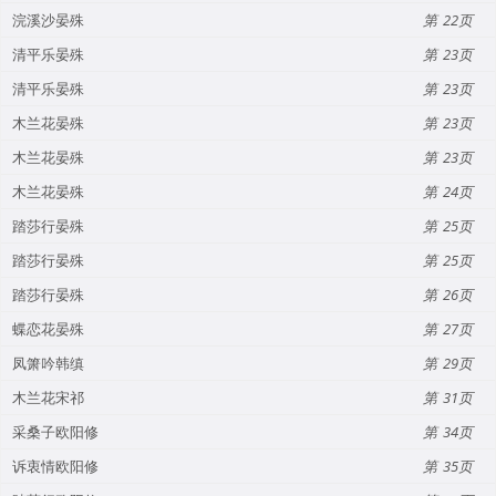
浣溪沙晏殊
22
清平乐晏殊
23
清平乐晏殊
23
木兰花晏殊
23
木兰花晏殊
23
木兰花晏殊
24
踏莎行晏殊
25
踏莎行晏殊
25
踏莎行晏殊
26
蝶恋花晏殊
27
凤箫吟韩缜
29
木兰花宋祁
31
采桑子欧阳修
34
诉衷情欧阳修
35