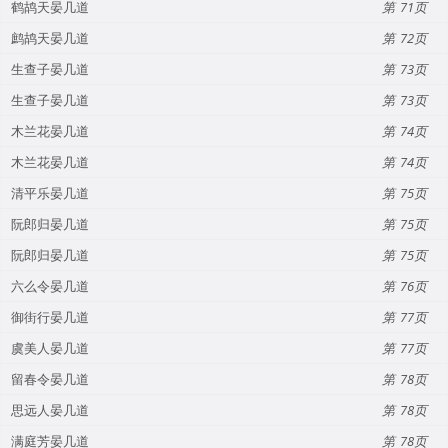
鹤鸪天晏几道
71
鹧鸪天晏几道
72
生查子晏几道
73
生查子晏几道
73
木兰花晏几道
74
木兰花晏几道
74
清平乐晏几道
75
阮郎归晏几道
75
阮郎归晏几道
75
六么令晏几道
76
御街行晏几道
77
虞美人晏几道
77
留春令晏几道
78
思远人晏几道
78
满庭芳晏几道
78