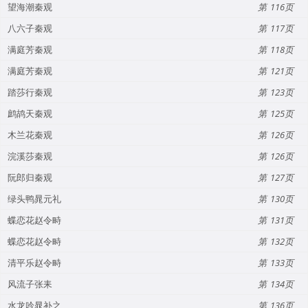
望海潮秦观
116
八六子秦观
117
满庭芳秦观
118
满庭芳秦观
121
踏莎行秦观
123
鹧鸪天秦观
125
木兰花秦观
126
浣溪莎秦观
126
阮郎归秦观
127
绿头鸭晁元礼
130
蝶恋花赵令畤
131
蝶恋花赵令畤
132
清平乐赵令畤
133
风流子张耒
134
水龙吟晁补之
136