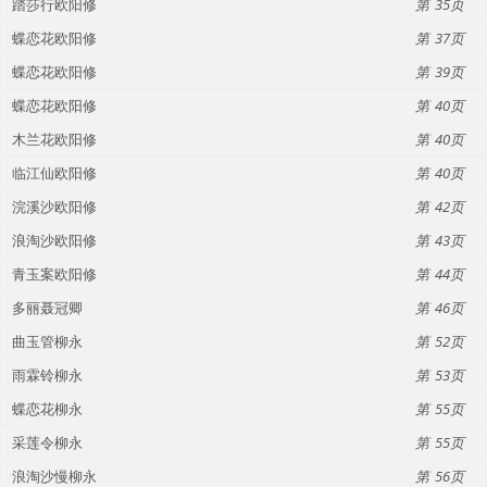
踏莎行欧阳修
35
蝶恋花欧阳修
37
蝶恋花欧阳修
39
蝶恋花欧阳修
40
木兰花欧阳修
40
临江仙欧阳修
40
浣溪沙欧阳修
42
浪淘沙欧阳修
43
青玉案欧阳修
44
多丽聂冠卿
46
曲玉管柳永
52
雨霖铃柳永
53
蝶恋花柳永
55
采莲令柳永
55
浪淘沙慢柳永
56