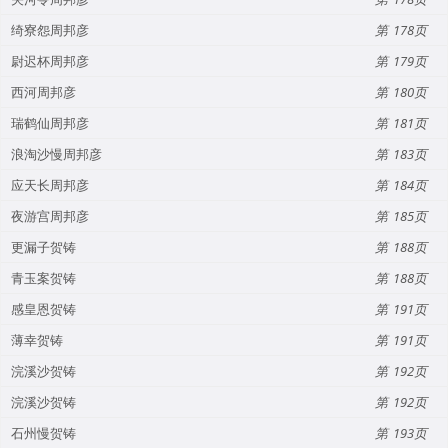
绮寮怨周邦彦
178
尉迟杯周邦彦
179
西河周邦彦
180
瑞鹤仙周邦彦
181
浪淘沙慢周邦彦
183
应天长周邦彦
184
夜游宫周邦彦
185
更漏子贺铸
188
青玉案贺铸
188
感皇恩贺铸
191
薄幸贺铸
191
浣溪沙贺铸
192
浣溪沙贺铸
192
石州慢贺铸
193