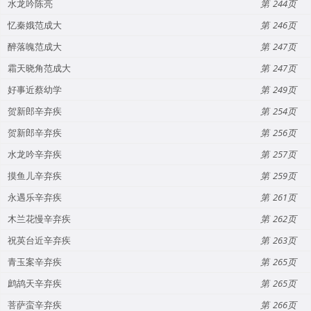
水龙吟陈亮
244
忆秦娥范成大
246
醉落魄范成大
247
霜天晓角范成大
247
好事近蔡幼学
249
贺新郎辛弃疾
254
贺新郎辛弃疾
256
水龙吟辛弃疾
257
摸鱼儿辛弃疾
259
永遇乐辛弃疾
261
木兰花慢辛弃疾
262
祝英台近辛弃疾
263
青玉案辛弃疾
265
鹧鸪天辛弃疾
265
菩萨蛮辛弃疾
266