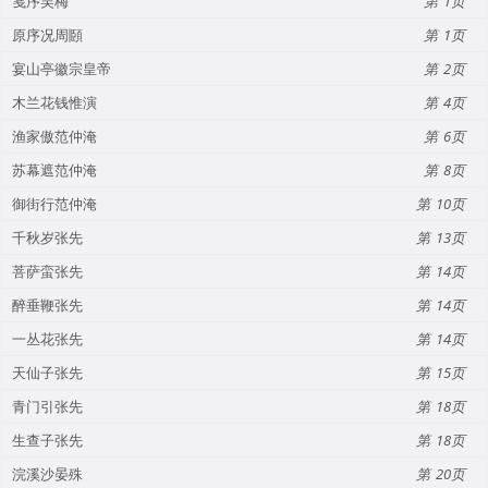
笺序吴梅
1
原序况周頥
1
宴山亭徽宗皇帝
2
木兰花钱惟演
4
渔家傲范仲淹
6
苏幕遮范仲淹
8
御街行范仲淹
10
千秋岁张先
13
菩萨蛮张先
14
醉垂鞭张先
14
一丛花张先
14
天仙子张先
15
青门引张先
18
生查子张先
18
浣溪沙晏殊
20