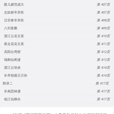
眼儿媚范成大
407
念奴娇辛弃疾
407
汉宫春辛弃疾
408
八归姜夔
409
渡江云吴文英
410
夜合花吴文英
411
高阳台周密
412
瑞鹤仙蒋捷
413
渡江云张炎
414
长亭怨慢王沂孙
414
附录二
417
长相思林逋
417
临江仙柳永
417