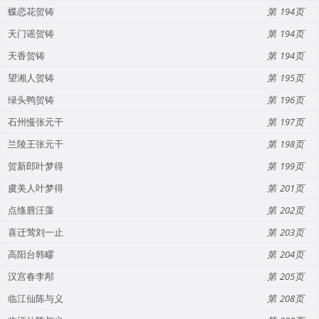
蝶恋花贺铸
194
天门谣贺铸
194
天香贺铸
194
望湘人贺铸
195
绿头鸭贺铸
196
石州慢张元干
197
兰陵王张元干
198
贺新郎叶梦得
199
虞美人叶梦得
201
点绦唇汪藻
202
喜迁莺刘一止
203
高阳台韩疁
204
汉宫春李邴
205
临江仙陈与义
208