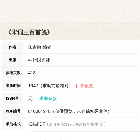
《宋词三百首笺》
朱古微 编者
作者
神州国光社
出版
418
参考页数
1947（求助前请核对）
目录预览
出版时间
无 —
求助条款
ISBN号
810001918（仅供预览，未存储实际文件）
PDF编号
扫描PDF（
）
求助格式
若分多册发行，每次仅能受理1册