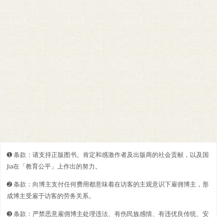
➊️ 条款：请支持正版图书。肯定和感激作者及出版商的社会贡献，以及国
Jia在「教育公平」上作出的努力。
➋️️ 条款：向博主支付任何费用都意味着在访客的主观意识下雇佣博主，形
成博主受雇于访客的劳务关系。
➌ 条款：严禁恶意雇佣博主处理违法、有伤民族感情、有违优良传统、安