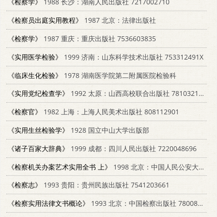
《检察学》
1988 长沙：湖南人民出版社 7217002710
《检察员出庭实用教程》
1987 北京：法律出版社
《检察学》
1987 重庆：重庆出版社 7536603835
《实用医学检验》
1999 济南：山东科学技术出版社 753312491X
《临床生化检验》
1978 湖南医学院第二附属医院检验科
《实用党纪检查学》
1992 太原：山西高校联合出版社 7810321013
《检察官》
1982 上海：上海人民美术出版社 808112901
《实用生丝检验学》
1928 国立中山大学出版部
《诸子百家大辞典》
1999 成都：四川人民出版社 7220048696
《检察机关办案艺术实用全书 上》
1998 北京：中国人民公安大学出版社 7810592521
《检察志》
1993 贵阳：贵州民族出版社 7541203661
《检察实用法律文书概论》
1993 北京：中国检察出版社 7800861856