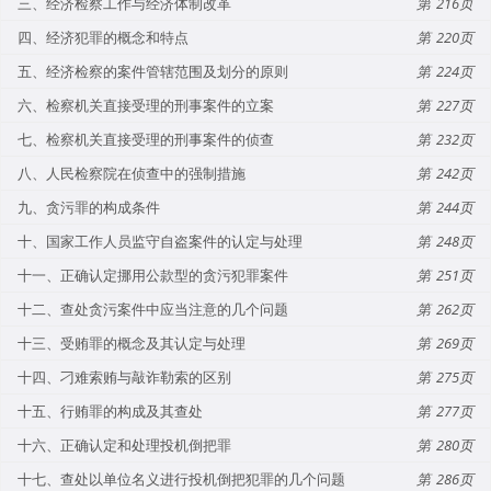
三、经济检察工作与经济体制改革
216
四、经济犯罪的概念和特点
220
五、经济检察的案件管辖范围及划分的原则
224
六、检察机关直接受理的刑事案件的立案
227
七、检察机关直接受理的刑事案件的侦查
232
八、人民检察院在侦查中的强制措施
242
九、贪污罪的构成条件
244
十、国家工作人员监守自盗案件的认定与处理
248
十一、正确认定挪用公款型的贪污犯罪案件
251
十二、查处贪污案件中应当注意的几个问题
262
十三、受贿罪的概念及其认定与处理
269
十四、刁难索贿与敲诈勒索的区别
275
十五、行贿罪的构成及其查处
277
十六、正确认定和处理投机倒把罪
280
十七、查处以单位名义进行投机倒把犯罪的几个问题
286