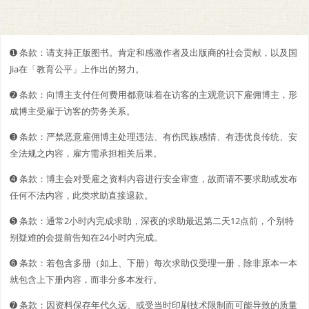
➊️ 条款：请支持正版图书。肯定和感激作者及出版商的社会贡献，以及国
Jia在「教育公平」上作出的努力。
➋️️ 条款：向博主支付任何费用都意味着在访客的主观意识下雇佣博主，形
成博主受雇于访客的劳务关系。
➌ 条款：严禁恶意雇佣博主处理违法、有伤民族感情、有违优良传统、安
全法规之内容，雇方需承担相关后果。
➍ 条款：博主会对受雇之资料内容进行安全审查，故而请不要求助或发布
任何不法内容，此类求助直接退款。
➎ 条款：通常2小时内完成求助，深夜的求助最迟第二天12点前，个别特
别疑难的会提前告知在24小时内完成。
➏ 条款：若包含多册（如上、下册）每次求助仅受理一册，除非原本一本
就包含上下册内容，而非分多本发行。
➐ 条款：因资料保存年代久远、或受当时印刷技术限制而可能导致的质量