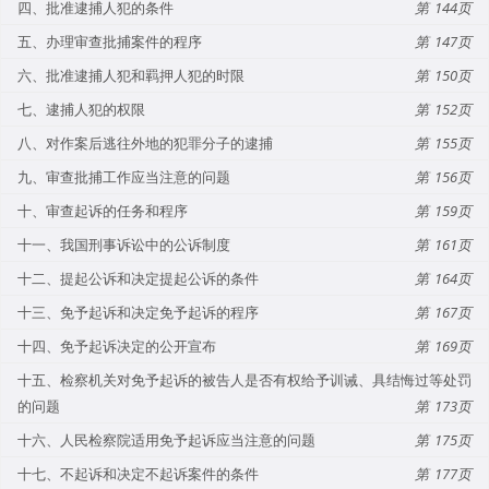
四、批准逮捕人犯的条件
144
五、办理审查批捕案件的程序
147
六、批准逮捕人犯和羁押人犯的时限
150
七、逮捕人犯的权限
152
八、对作案后逃往外地的犯罪分子的逮捕
155
九、审查批捕工作应当注意的问题
156
十、审查起诉的任务和程序
159
十一、我国刑事诉讼中的公诉制度
161
十二、提起公诉和决定提起公诉的条件
164
十三、免予起诉和决定免予起诉的程序
167
十四、免予起诉决定的公开宣布
169
十五、检察机关对免予起诉的被告人是否有权给予训诫、具结悔过等处罚
的问题
173
十六、人民检察院适用免予起诉应当注意的问题
175
十七、不起诉和决定不起诉案件的条件
177