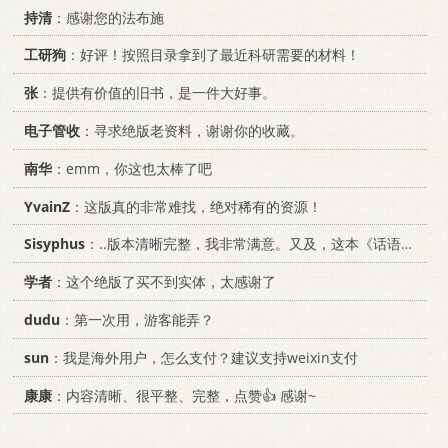
持清
：感谢您的法布施
工研狗
：好评！按照目录拿到了最近科研需要的材料！
张
：提供有价值的旧书，是一件大好事。
电子管收
：寻求绝版老资料，谢谢你的收藏。
南华
：emm，你这也太棒了吧
YvainZ
：这版真的非常难找，绝对稀有的资源！
Sisyphus
：..版本清晰完整，我非常满意。又及，这本《话语的真相》...
学者
：这个绝版了买不到实体，太感谢了
dudu
：第一次用，游客能弄？
sun
：我是海外用户，怎么支付？建议支持weixin支付
康康
：内容清晰、很平整、完整，点赞👍 感谢~